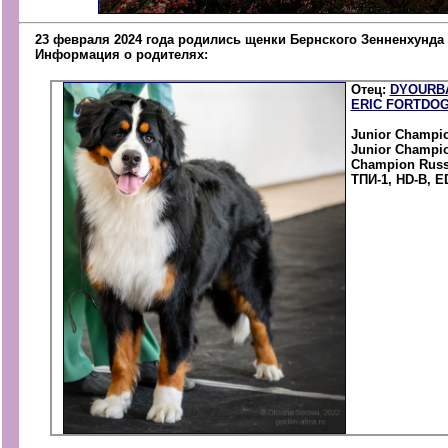
23 февраля 2024 года родились щенки Бернского Зенненхунда
Информация о родителях:
Отец:
DYOURB
ERIC FORTDOG
Junior Champio
Junior Champio
Champion Russi
ТПИ-1, HD-B, E