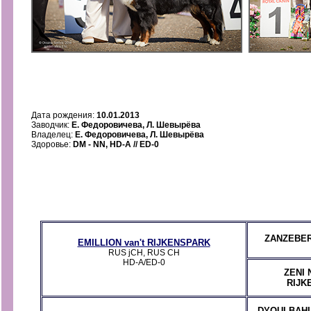
Дата рождения:
10.01.2013
Заводчик:
Е. Федоровичева, Л. Шевырёва
Владелец:
Е. Федоровичева, Л. Шевырёва
Здоровье:
DM - NN, HD-A // ED-0
ZANZEBE
EMILLION van't RIJKENSPARK
RUS jCH, RUS CH
HD-A/ED-0
ZENI 
RIJK
DYOULBAHL